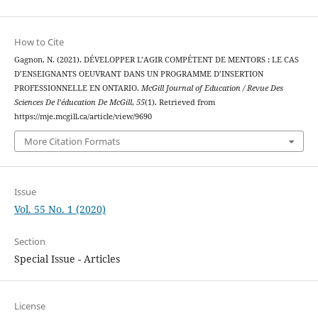
How to Cite
Gagnon, N. (2021). DÉVELOPPER L’AGIR COMPÉTENT DE MENTORS : LE CAS
D’ENSEIGNANTS OEUVRANT DANS UN PROGRAMME D’INSERTION
PROFESSIONNELLE EN ONTARIO.
McGill Journal of Education / Revue Des
Sciences De l’éducation De McGill
,
55
(1). Retrieved from
https://mje.mcgill.ca/article/view/9690
More Citation Formats
Issue
Vol. 55 No. 1 (2020)
Section
Special Issue - Articles
License