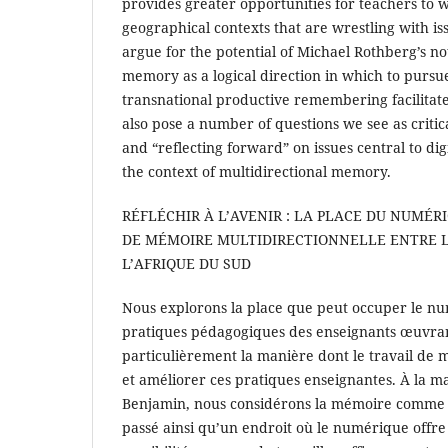
provides greater opportunities for teachers to 
geographical contexts that are wrestling with iss
argue for the potential of Michael Rothberg’s no
memory as a logical direction in which to pursue
transnational productive remembering facilitat
also pose a number of questions we see as criti
and “reflecting forward” on issues central to dig
the context of multidirectional memory.
RÉFLÉCHIR À L’AVENIR : LA PLACE DU NUMÉR
DE MÉMOIRE MULTIDIRECTIONNELLE ENTRE 
L’AFRIQUE DU SUD
Nous explorons la place que peut occuper le nu
pratiques pédagogiques des enseignants œuvrant 
particulièrement la manière dont le travail de
et améliorer ces pratiques enseignantes. À la m
Benjamin, nous considérons la mémoire comme 
passé ainsi qu’un endroit où le numérique offre