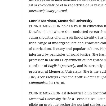
est la co-fondatrice et la rédactrice de la revue
Interdisciplinary Journal
.
Connie Morrison,
Memoriall University
CONNIE MORRISON holds a Ph.D. in education f
Newfoundland where she conducted research o
cultural politics of online girlhood identity. Sh
wide range of undergraduate and graduate cou
of curriculum, literacy and popular culture. He
informed by principles of social justice. She has
professor in McGill's Department of Integrated S
co-editor of
English Quarterly
, and is currently a 
professor at Memorial University. She is the aut
They Are? Teenage Girls and Their Avatars in Spac
Communication
(2010).
CONNIE MORRISON est détentrice d’un doctorat 
Memorial University
située à Terre-Neuve. Pour 
piloté un projet de recherche portant sur les ava