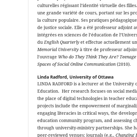
culturelles régissant l’identité virtuelle des fille
une grande variété de cours, portant sur les pro
la culture populaire. Ses pratiques pédagogiques
de justice sociale. Elle a été professeur adjoin
intégrées en sciences de l’éducation de l’Univers
du
English Quarterly
et effectue actuellement un
Memorial University
à titre de professeur adjoint
l’ouvrage
Who do They Think They Are? Teenage G
Spaces of Social Online Communication
(2010).
Linda Radford,
University of Ottawa
LINDA RADFORD is a lecturer at the University o
Education. Her research focuses on social media
the place of digital technologies in teacher edu
projects include the empowerment of marginal
engaging literacies in critical ways, the develo
education community program, and assessing cha
through university-ministry partnerships. She h
peer-reviewed venues: journals (e.g.,
Changing 