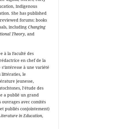
ducation, Indigenous
tion. She has published
r-reviewed forums: books
als, including
Changing
tional Theory
, and
à la Faculté des
 rédactrice en chef de la
 s’intéresse à une variété
littératies, le
ttérature jeunesse,
autochtones, l’étude des
le a publié un grand
s ouvrages avec comités
ts et publiés conjointement)
Literature in Education
,