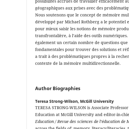
possibilités accrues de travailler efficacement 
géographiques aux prises avec des problématique
Nous soutenons que le concept de mémoire mult
développé par Michael Rothberg a le potentiel et
pour mieux saisir les notions de mémoire produc
transfrontalière, à l’aide des outils numériques
également un certain nombre de questions que
fondamentales pour trouver des solutions et réfl
a trait à des problématiques propres à la rech
contexte de la mémoire multidirectionnelle.
Author Biographies
Teresa Strong-Wilson,
McGill University
TERESA STRONG-WILSON is Associate Professor i
Education at McGill University and editor-in-chi
Education / Revue des sciences de l’éducation de 
across the fields of: memory, literacy/literacies, t