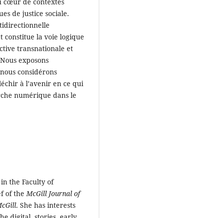
au cœur de contextes
s de justice sociale.
idirectionnelle
 constitue la voie logique
tive transnationale et
. Nous exposons
 nous considérons
échir à l’avenir en ce qui
erche numérique dans le
n the Faculty of
ef of the
McGill Journal of
McGill
. She has interests
he digital, stories, early