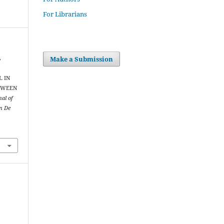
For Librarians
Make a Submission
,
L IN
TWEEN
nal of
on De