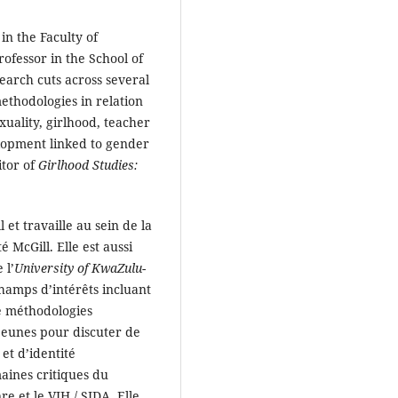
n the Faculty of
ofessor in the School of
earch cuts across several
ethodologies in relation
uality, girlhood, teacher
velopment linked to gender
itor of
Girlhood Studies:
t travaille au sein de la
é McGill. Elle est aussi
 l’
University of KwaZulu-
hamps d’intérêts incluant
de méthodologies
 jeunes pour discuter de
 et d’identité
aines critiques du
e et le VIH / SIDA. Elle