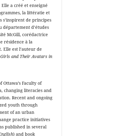
s. Elle a créé et enseigné
grammes, la littératie et
 s’inspirent de principes
t au département d’études
ité McGill, corédactrice
e résidence à la
. Elle est l’auteur de
irls and Their Avatars in
f Ottawa’s Faculty of
, changing literacies and
cation. Recent and ongoing
ized youth through
pment of an urban
nge practice initiatives
as published in several
English
) and book