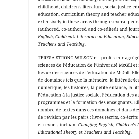
childhood, children's literature, social justice e
education, curriculum theory and teacher educa
extensively in these areas through several pee
(authored, co-authored and co-edited) and journ
English
,
Children’s Literature in Education
,
Educa
Teachers and Teaching
.
TERESA STRONG-WILSON est professeur agrégée 
sciences de l’éducation de l’Université McGill et
Revue des sciences de l’éducation de McGill. Elle
de domaines tels que la mémoire, la littératie/les 
numérique, les histoires, la petite enfance, la li
l’éducation à la justice sociale, l’éducation des 
programmes et la formation des enseignants. El
nombre de textes dans ces domaines et dans de
de révision par les pairs : livres (écrits, co-écri
et revues, incluant
Changing English
,
Children’s 
Educational Theory
et
Teachers and Teaching
.