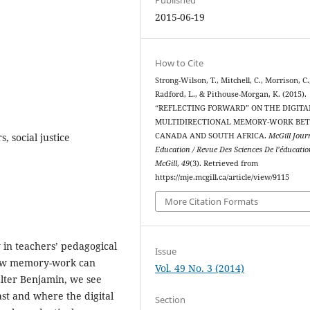
2015-06-19
How to Cite
Strong-Wilson, T., Mitchell, C., Morrison, C.
Radford, L., & Pithouse-Morgan, K. (2015).
“REFLECTING FORWARD” ON THE DIGITA
MULTIDIRECTIONAL MEMORY-WORK BE
, social justice
CANADA AND SOUTH AFRICA.
McGill Jour
Education / Revue Des Sciences De l’éducati
McGill
,
49
(3). Retrieved from
https://mje.mcgill.ca/article/view/9115
More Citation Formats
 in teachers’ pedagogical
Issue
 how memory-work can
Vol. 49 No. 3 (2014)
lter Benjamin, we see
st and where the digital
Section