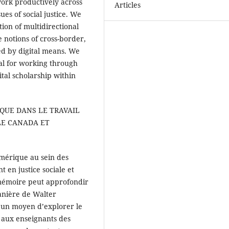
work productively across
Articles
ues of social justice. We
tion of multidirectional
 notions of cross-border,
ed by digital means. We
cal for working through
ital scholarship within
IQUE DANS LE TRAVAIL
LE CANADA ET
mérique au sein des
en justice sociale et
 mémoire peut approfondir
anière de Walter
un moyen d’explorer le
 aux enseignants des