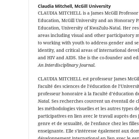
Claudia Mitchell,
McGill University
CLAUDIA MITCHELL is a James McGill Professor i
Education, McGill University and an Honorary Pr
Education, University of KwaZulu-Natal. Her res
areas including visual and other participatory m
to working with youth to address gender and sex
identity, and critical areas of international de
and HIV and AIDS. She is the co-founder and ed
An Interdisciplinary Journal
.
CLAUDIA MITCHELL est professeur James McGill e
Faculté des sciences de l’éducation de l’Universit
professeur honoraire à la Faculté d’éducation de
Natal
. Ses recherches couvrent un éventail de c
les méthodologies visuelles et les autres types 
participatives en lien avec le travail auprès des
genre et de sexualité, de l’enfance chez les filles
enseignante. Elle s’intéresse également aux dom
développement international en lien avec le genr