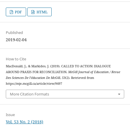
PDF
HTML
Published
2019-02-04
How to Cite
MacDonald, J., & Markides, J. (2019). CALLED TO ACTION: DIALOGUE
AROUND PRAXIS FOR RECONCILIATION.
McGill Journal of Education / Revue
Des Sciences De l’éducation De McGill
,
53
(2). Retrieved from
https://mje.mcgill.ca/article/view/9497
More Citation Formats
Issue
Vol. 53 No. 2 (2018)