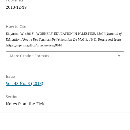
Published
2013-12-19
How to Cite
Elayassa, W. (2013). WORKERS’ EDUCATION IN PALESTINE.
McGill Journal of
Education / Revue Des Sciences De l’éducation De McGill
,
48
(3). Retrieved from
https://mje.mcgill.ca/article/view/9010
More Citation Formats
Issue
Vol. 48 No. 3 (2013)
Section
Notes from the Field