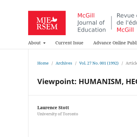
About
Current Issue
Advance Online Publi
Home
/
Archives
/
Vol. 27 No. 001 (1992)
/
Articl
Viewpoint: HUMANISM, H
Laurence Stott
University of Toronto