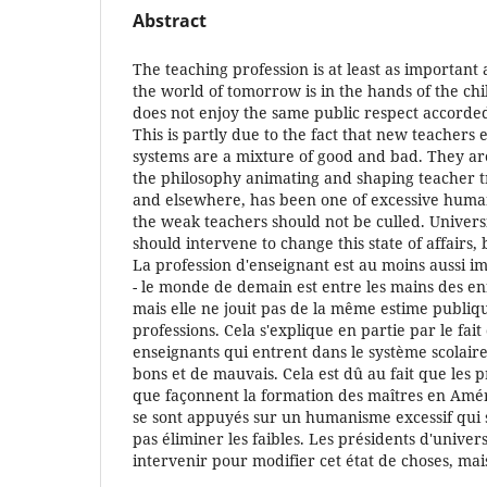
Abstract
The teaching profession is at least as important 
the world of tomorrow is in the hands of the chil
does not enjoy the same public respect accorded
This is partly due to the fact that new teachers 
systems are a mixture of good and bad. They ar
the philosophy animating and shaping teacher t
and elsewhere, has been one of excessive huma
the weak teachers should not be culled. Univers
should intervene to change this state of affairs
La profession d'enseignant est au moins aussi i
- le monde de demain est entre les mains des enf
mais elle ne jouit pas de la même estime publiq
professions. Cela s'explique en partie par le fai
enseignants qui entrent dans le système scolair
bons et de mauvais. Cela est dû au fait que les p
que façonnent la formation des maîtres en Amér
se sont appuyés sur un humanisme excessif qui sti
pas éliminer les faibles. Les présidents d'univer
intervenir pour modifier cet état de choses, mais 