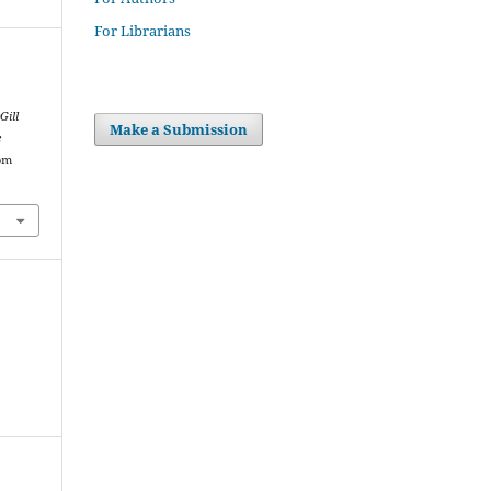
For Librarians
Gill
Make a Submission
e
rom