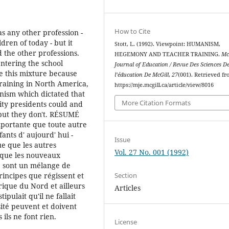
How to Cite
as any other profession -
dren of today - but it
Stott, L. (1992). Viewpoint: HUMANISM,
 the other professions.
HEGEMONY AND TEACHER TRAINING.
Mc
entering the school
Journal of Education / Revue Des Sciences D
e this mixture because
l’éducation De McGill
,
27
(001). Retrieved f
raining in North America,
https://mje.mcgill.ca/article/view/8016
nism which dictated that
More Citation Formats
ity presidents could and
, but they don't. RÉSUMÉ
mportante que toute autre
ants d' aujourd' hui -
Issue
ue que les autres
Vol. 27 No. 001 (1992)
t que les nouveaux
e sont un mélange de
Section
rincipes que régissent et
ique du Nord et ailleurs
Articles
pulait qu'il ne fallait
sité peuvent et doivent
ils ne font rien.
License