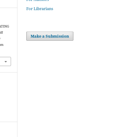
For Librarians
DATING
ll
Make a Submission
e
rom