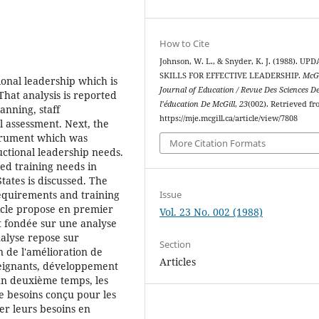
How to Cite
Johnson, W. L., & Snyder, K. J. (1988). UP
SKILLS FOR EFFECTIVE LEADERSHIP.
McGi
tional leadership which is
Journal of Education / Revue Des Sciences D
 That analysis is reported
l’éducation De McGill
,
23
(002). Retrieved f
anning, staff
https://mje.mcgill.ca/article/view/7808
 assessment. Next, the
strument which was
More Citation Formats
ructional leadership needs.
ved training needs in
tates is discussed. The
Issue
requirements and training
icle propose en premier
Vol. 23 No. 002 (1988)
nt fondée sur une analyse
nalyse repose sur
Section
n de l'amélioration de
Articles
seignants, développement
un deuxième temps, les
de besoins conçu pour les
uer leurs besoins en