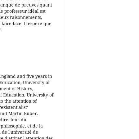
 manque de preuves quant
le professeur idéal est
s deux raisonnements,
 faire face. Il espère que
t.
England and five years in
 Education, University of
ment of History,
f Education, University of
o the attention of
existentialist'
 and Martin Buber.
 directeur du
philosophie, et de la
n de l'université de
e d'attirer l'attention des