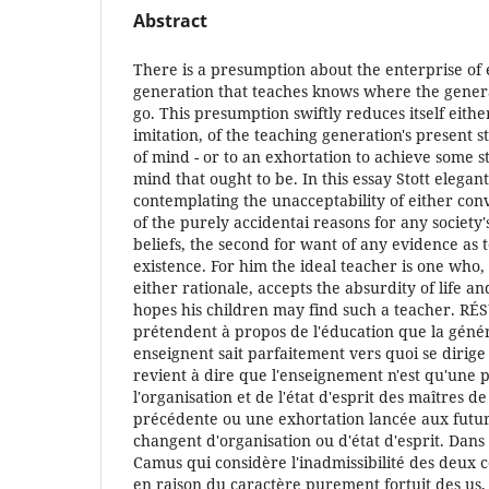
Abstract
There is a presumption about the enterprise of 
generation that teaches knows where the genera
go. This presumption swiftly reduces itself either
imitation, of the teaching generation's present s
of mind - or to an exhortation to achieve some st
mind that ought to be. In this essay Stott elega
contemplating the unacceptability of either convi
of the purely accidentai reasons for any society
beliefs, the second for want of any evidence as
existence. For him the ideal teacher is one who, r
either rationale, accepts the absurdity of life and 
hopes his children may find such a teacher. R
prétendent à propos de l'éducation que la géné
enseignent sait parfaitement vers quoi se dirige 
revient à dire que l'enseignement n'est qu'une p
l'organisation et de l'état d'esprit des maîtres d
précédente ou une exhortation lancée aux futur
changent d'organisation ou d'état d'esprit. Dans 
Camus qui considère l'inadmissibilité des deux c
en raison du caractère purement fortuit des us