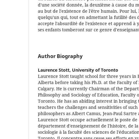
d'une société donnée, la deuxième à cause du
au but de l'existence de l'être humain. Pour lui, 
quelqu'un qui, tout en admettant la futilité de
accepte l'absurdité de l'existence et apprend à y
ses enfants tomberont sur ce genre d'enseignan
Author Biography
Laurence Stott,
University of Toronto
Laurence Stott taught school for three years in 
Alberta before taking his Ph.D. at the Faculty of
Calgary. He is currently Chairman of the Depart
Philosophy and Sociology of Education, Faculty o
Toronto. He has an abiding interest in bringing t
teachers the challenges and sensitivities of such '
philosophers as Albert Camus, Jean-Paul Sartre
Laurence Stott occupe actuellement le poste de
département d'enseignement de l'histoire, de la 
sociologie à la faculté des sciences de l'éducatio
Toronto. Il concentre sans cesse ses efforts en vu