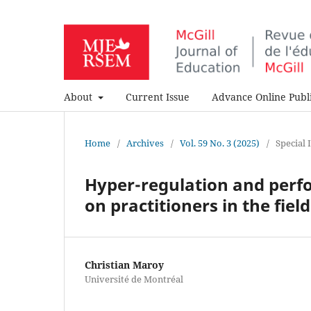
About
Current Issue
Advance Online Publi
Home
/
Archives
/
Vol. 59 No. 3 (2025)
/
Special I
Hyper-regulation and perf
on practitioners in the field
Christian Maroy
Université de Montréal