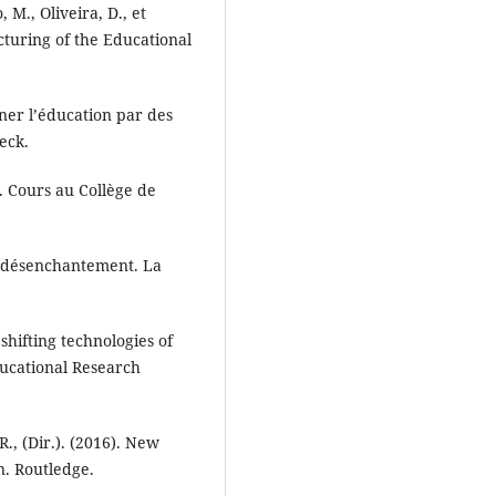
M., Oliveira, D., et
cturing of the Educational
rner l’éducation par des
eck.
e. Cours au Collège de
au désenchantement. La
hifting technologies of
ucational Research
R., (Dir.). (2016). New
. Routledge.