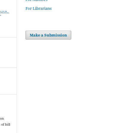
For Librarians
Make a Submission
 on
of bill