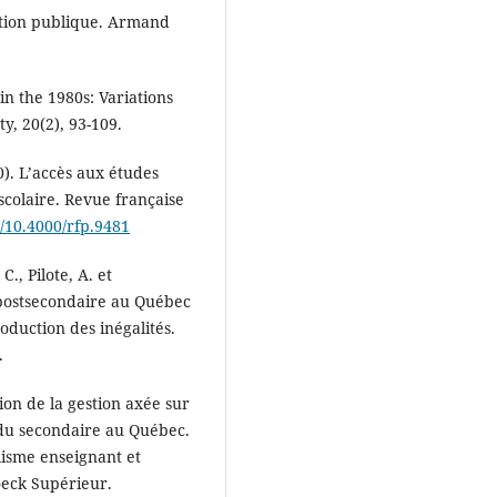
'action publique. Armand
n the 1980s: Variations
y, 20(2), 93-109.
0). L’accès aux études
colaire. Revue française
/10.4000/rfp.9481
C., Pilote, A. et
 postsecondaire au Québec
roduction des inégalités.
.
tion de la gestion axée sur
t du secondaire au Québec.
lisme enseignant et
Boeck Supérieur.