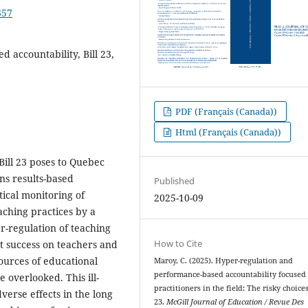
357
 accountability, Bill 23,
PDF (Français (Canada))
Html (Français (Canada))
t Bill 23 poses to Quebec
ns results-based
Published
ical monitoring of
2025-10-09
aching practices by a
r-regulation of teaching
How to Cite
nt success on teachers and
sources of educational
Maroy, C. (2025). Hyper-regulation and
performance-based accountability focused
 overlooked. This ill-
practitioners in the field: The risky choices 
verse effects in the long
23.
McGill Journal of Education / Revue Des