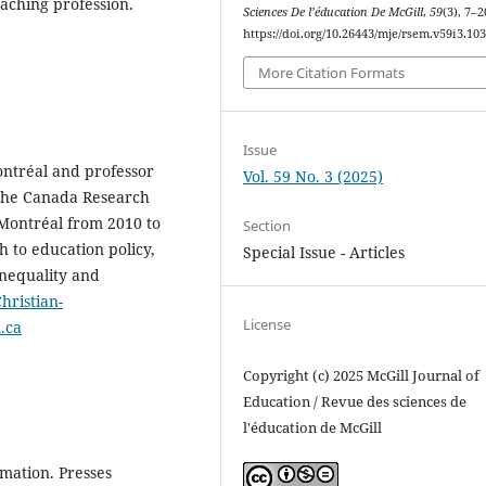
eaching profession.
Sciences De l’éducation De McGill
,
59
(3), 7–2
https://doi.org/10.26443/mje/rsem.v59i3.10
More Citation Formats
Issue
ontréal and professor
Vol. 59 No. 3 (2025)
 the Canada Research
 Montréal from 2010 to
Section
 to education policy,
Special Issue - Articles
inequality and
hristian-
License
.ca
Copyright (c) 2025 McGill Journal of
Education / Revue des sciences de
l'éducation de McGill
timation. Presses