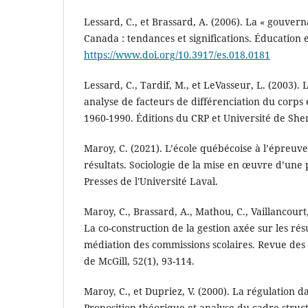
Lessard, C., et Brassard, A. (2006). La « gouver
Canada : tendances et significations. Éducation et
https://www.doi.org/10.3917/es.018.0181
Lessard, C., Tardif, M., et LeVasseur, L. (2003). 
analyse de facteurs de différenciation du corps
1960-1990. Éditions du CRP et Université de She
Maroy, C. (2021). L’école québécoise à l’épreuve
résultats. Sociologie de la mise en œuvre d’une p
Presses de l'Université Laval.
Maroy, C., Brassard, A., Mathou, C., Vaillancourt, 
La co-construction de la gestion axée sur les résu
médiation des commissions scolaires. Revue des 
de McGill, 52(1), 93-114.
Maroy, C., et Dupriez, V. (2000). La régulation da
Proposition théorique et analyse du cadre struc