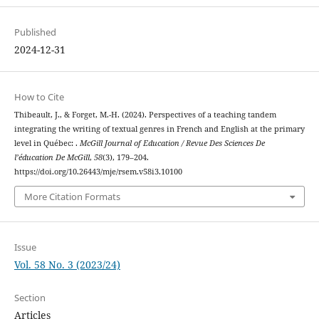
Published
2024-12-31
How to Cite
Thibeault, J., & Forget, M.-H. (2024). Perspectives of a teaching tandem
integrating the writing of textual genres in French and English at the primary
level in Québec: .
McGill Journal of Education / Revue Des Sciences De
l’éducation De McGill
,
58
(3), 179–204.
https://doi.org/10.26443/mje/rsem.v58i3.10100
More Citation Formats
Issue
Vol. 58 No. 3 (2023/24)
Section
Articles