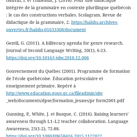
Gauvin, I. et Thibeault, J. (2016). Pour une didactique
intégrée de la grammaire en contexte plurilingue québécois
: le cas des constructions verbales. Scolagram. Revue de
didactique de la grammaire, 2.
https://halshs.archives-
ouvertes.fr/halshs-01633308/document
Gentil, G. (2011). A biliteracy agenda for genre research.
Journal of Second Language Writing, 20(1), 6-23.
https://doi.org/10.1016/j.jslw.2010.12.006
Gouvernement du Québec (2001). Programme de formation
de l’école québécoise. Éducation préscolaire et
enseignement primaire. Repéré à
http://www.education.gouv.qc.ca/fileadmin/site
_web/documents/dpse/formation_jeunes/pr form2001.pdf
Gunning, P., White, J. et Busque, C. (2016). Raising learners’
awareness through L1–L2 teacher collaboration. Language
Awareness, 25(1-2), 72-88.
https://doi.org/10.1080/09658416.2015.1122022