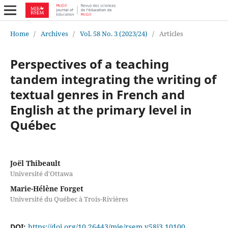
Home
/
Archives
/
Vol. 58 No. 3 (2023/24)
/
Articles
Perspectives of a teaching
tandem integrating the writing of
textual genres in French and
English at the primary level in
Québec
Joël Thibeault
Université d'Ottawa
Marie-Hélène Forget
Université du Québec à Trois-Rivières
DOI:
https://doi.org/10.26443/mje/rsem.v58i3.10100