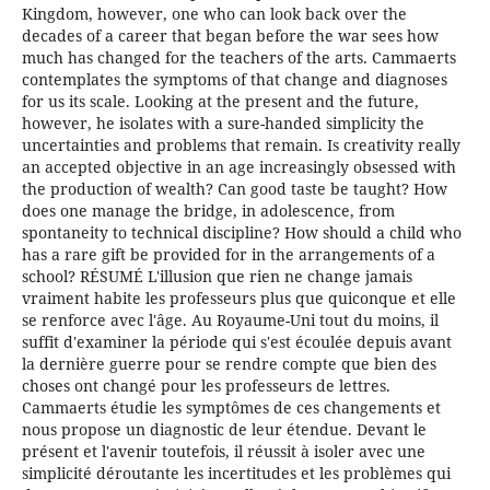
Kingdom, however, one who can look back over the
decades of a career that began before the war sees how
much has changed for the teachers of the arts. Cammaerts
contemplates the symptoms of that change and diagnoses
for us its scale. Looking at the present and the future,
however, he isolates with a sure-handed simplicity the
uncertainties and problems that remain. Is creativity really
an accepted objective in an age increasingly obsessed with
the production of wealth? Can good taste be taught? How
does one manage the bridge, in adolescence, from
spontaneity to technical discipline? How should a child who
has a rare gift be provided for in the arrangements of a
school? RÉSUMÉ L'illusion que rien ne change jamais
vraiment habite les professeurs plus que quiconque et elle
se renforce avec l'âge. Au Royaume-Uni tout du moins, il
suffit d'examiner la période qui s'est écoulée depuis avant
la dernière guerre pour se rendre compte que bien des
choses ont changé pour les professeurs de lettres.
Cammaerts étudie les symptômes de ces changements et
nous propose un diagnostic de leur étendue. Devant le
présent et l'avenir toutefois, il réussit à isoler avec une
simplicité déroutante les incertitudes et les problèmes qui