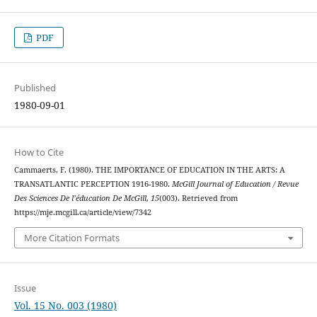
PDF
Published
1980-09-01
How to Cite
Cammaerts, F. (1980). THE IMPORTANCE OF EDUCATION IN THE ARTS: A
TRANSATLANTIC PERCEPTION 1916-1980.
McGill Journal of Education / Revue
Des Sciences De l’éducation De McGill
,
15
(003). Retrieved from
https://mje.mcgill.ca/article/view/7342
More Citation Formats
Issue
Vol. 15 No. 003 (1980)