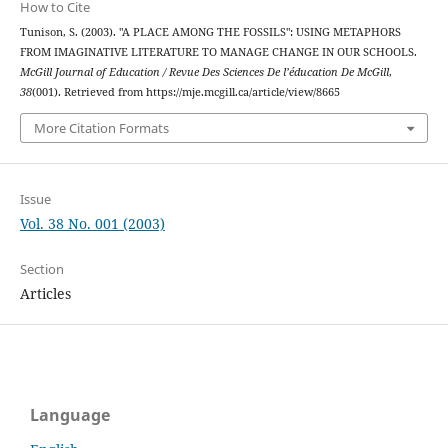
How to Cite
Tunison, S. (2003). "A PLACE AMONG THE FOSSILS": USING METAPHORS
FROM IMAGINATIVE LITERATURE TO MANAGE CHANGE IN OUR SCHOOLS.
McGill Journal of Education / Revue Des Sciences De l’éducation De McGill
,
38
(001). Retrieved from https://mje.mcgill.ca/article/view/8665
More Citation Formats
Issue
Vol. 38 No. 001 (2003)
Section
Articles
Language